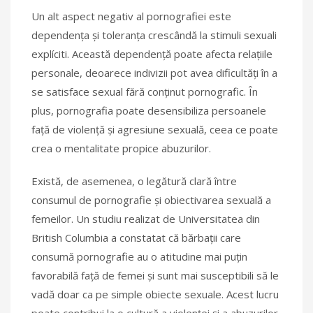
Un alt aspect negativ al pornografiei este
dependența și toleranța crescândă la stimuli sexuali
explíciti. Această dependență poate afecta relațiile
personale, deoarece indivizii pot avea dificultăți în a
se satisface sexual fără conținut pornografic. În
plus, pornografia poate desensibiliza persoanele
față de violență și agresiune sexuală, ceea ce poate
crea o mentalitate propice abuzurilor.
Există, de asemenea, o legătură clară între
consumul de pornografie și obiectivarea sexuală a
femeilor. Un studiu realizat de Universitatea din
British Columbia a constatat că bărbații care
consumă pornografie au o atitudine mai puțin
favorabilă față de femei și sunt mai susceptibili să le
vadă doar ca pe simple obiecte sexuale. Acest lucru
poate contribui la o cultură a violenței și a abuzurilor