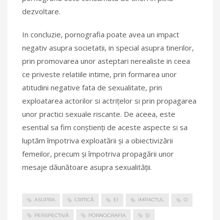
dezvoltare.
In concluzie, pornografia poate avea un impact
negativ asupra societatii, in special asupra tinerilor,
prin promovarea unor asteptari nerealiste in ceea
ce priveste relatiile intime, prin formarea unor
atitudini negative fata de sexualitate, prin
exploatarea actorilor si actrițelor si prin propagarea
unor practici sexuale riscante. De aceea, este
esential sa fim conștienți de aceste aspecte si sa
luptăm împotriva exploatării și a obiectivizării
femeilor, precum și împotriva propagării unor
mesaje dăunătoare asupra sexualității.
ASUPRA
CRITICĂ
EI
IMPACTUL
O
PERSPECTIVĂ
PORNOGRAFIA
ȘI