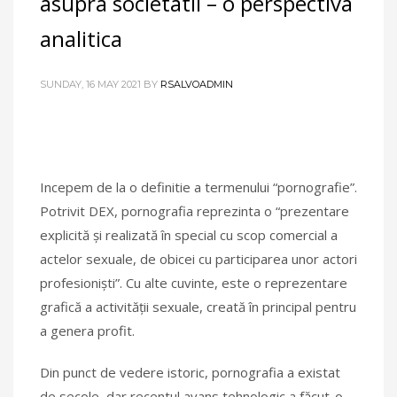
asupra societatii – o perspectiva
analitica
SUNDAY, 16 MAY 2021
BY
RSALVOADMIN
Incepem de la o definitie a termenului “pornografie”.
Potrivit DEX, pornografia reprezinta o “prezentare
explicită și realizată în special cu scop comercial a
actelor sexuale, de obicei cu participarea unor actori
profesioniști”. Cu alte cuvinte, este o reprezentare
grafică a activității sexuale, creată în principal pentru
a genera profit.
Din punct de vedere istoric, pornografia a existat
de secole, dar recentul avans tehnologic a făcut-o