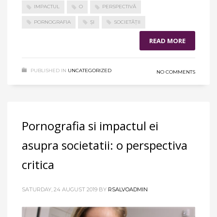
IMPACTUL
O
PERSPECTIVĂ
PORNOGRAFIA
ȘI
SOCIETĂȚII
READ MORE
PUBLISHED IN
UNCATEGORIZED
NO COMMENTS
Pornografia si impactul ei
asupra societatii: o perspectiva
critica
SATURDAY, 24 AUGUST 2019
BY
RSALVOADMIN