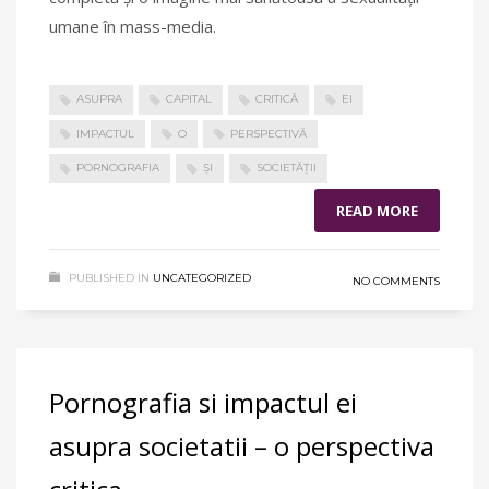
umane în mass-media.
ASUPRA
CAPITAL
CRITICĂ
EI
IMPACTUL
O
PERSPECTIVĂ
PORNOGRAFIA
ȘI
SOCIETĂȚII
READ MORE
PUBLISHED IN
UNCATEGORIZED
NO COMMENTS
Pornografia si impactul ei
asupra societatii – o perspectiva