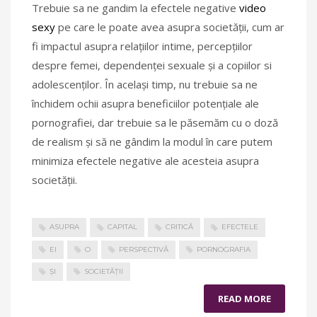
Trebuie sa ne gandim la efectele negative
video
sexy
pe care le poate avea asupra societății, cum ar
fi impactul asupra relațiilor intime, percepțiilor
despre femei, dependenței sexuale și a copiilor si
adolescenților. În același timp, nu trebuie sa ne
închidem ochii asupra beneficiilor potențiale ale
pornografiei, dar trebuie sa le păsemăm cu o doză
de realism și să ne gândim la modul în care putem
minimiza efectele negative ale acesteia asupra
societății.
ASUPRA
CAPITAL
CRITICĂ
EFECTELE
EI
O
PERSPECTIVĂ
PORNOGRAFIA
ȘI
SOCIETĂȚII
READ MORE