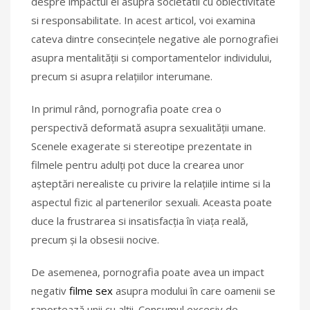
despre impactul ei asupra societatii cu obiectivitate
si responsabilitate. In acest articol, voi examina
cateva dintre consecințele negative ale pornografiei
asupra mentalității si comportamentelor individului,
precum si asupra relațiilor interumane.
In primul rând, pornografia poate crea o
perspectivă deformată asupra sexualității umane.
Scenele exagerate si stereotipe prezentate in
filmele pentru adulți pot duce la crearea unor
așteptări nerealiste cu privire la relațiile intime si la
aspectul fizic al partenerilor sexuali. Aceasta poate
duce la frustrarea si insatisfacția în viața reală,
precum și la obsesii nocive.
De asemenea, pornografia poate avea un impact
negativ
filme sex
asupra modului în care oamenii se
raportează unii cu alții. Consumul excesiv de