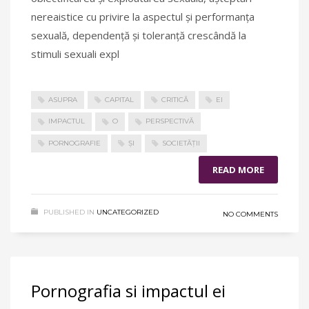
nereaistice cu privire la aspectul și performanța
sexuală, dependență și toleranță crescândă la
stimuli sexuali expl
ASUPRA
CAPITAL
CRITICĂ
EI
IMPACTUL
O
PERSPECTIVĂ
PORNOGRAFIE
ȘI
SOCIETĂȚII
READ MORE
PUBLISHED IN
UNCATEGORIZED
NO COMMENTS
Pornografia si impactul ei