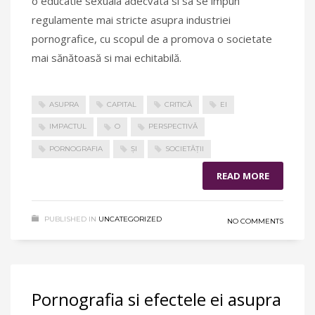
o educatie sexuala adecvata si sa se impun
regulamente mai stricte asupra industriei
pornografice, cu scopul de a promova o societate
mai sănătoasă si mai echitabilă.
ASUPRA
CAPITAL
CRITICĂ
EI
IMPACTUL
O
PERSPECTIVĂ
PORNOGRAFIA
ȘI
SOCIETĂȚII
READ MORE
PUBLISHED IN
UNCATEGORIZED
NO COMMENTS
Pornografia si efectele ei asupra