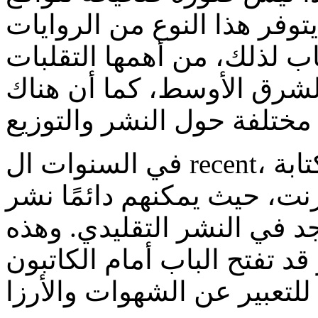
يتوفر هذا النوع من الروايات
ب لذلك، من أهمها التقلبات
 الشرق الأوسط، كما أن هناك
في السنوات ال recent، بدأت بعض الكاتبون العرب بكتابة
نت، حيث يمكنهم دائمًا نشر
جد في النشر التقليدي. وهذه
د تفتح الباب أمام الكاتبون
عبير عن الشهوات والأرزاqات الجنسية بطرق